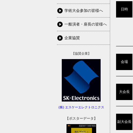
日時
学術大会参加の皆様へ
一般演者・座長の皆様へ
企業協賛
【協賛企業】
会場
大会長
(株) エスケーエレクトロニクス
【ポスターデータ】
副大会長