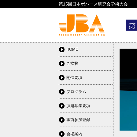
第15回日本ボバース研究会学術大会
HOME
ご挨拶
開催要項
プログラム
演題募集要項
事前参加登録
会場案内