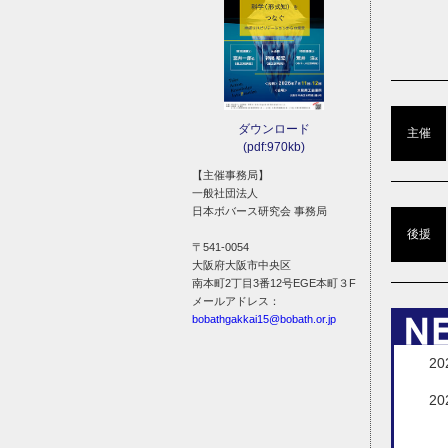
ダウンロード
主催
(pdf:970kb)
【主催事務局】
一般社団法人
日本ボバース研究会 事務局
後援
〒541-0054
大阪府大阪市中央区
南本町2丁目3番12号EGE本町３F
メールアドレス：
bobathgakkai15@bobath.or.jp
20
20