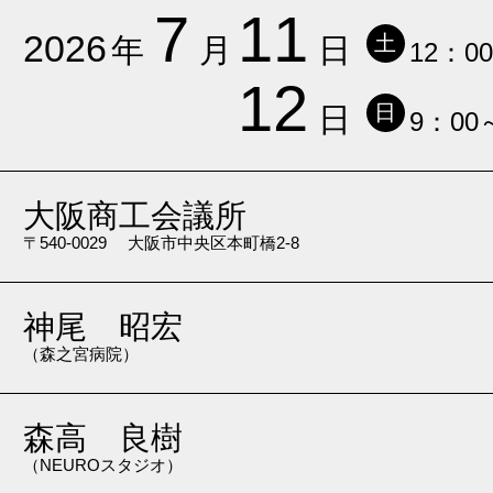
7
11
2026
土
年
月
日
12：0
12
日
日
9：00
大阪商工会議所
〒540-0029 大阪市中央区本町橋2-8
神尾 昭宏
（森之宮病院）
森高 良樹
（NEUROスタジオ）